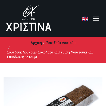
Loading...
Αρχικη
Σουτζούκ Λουκούμ
Σουτζούκ Λουκούμι Σοκολάτα Και Γέμιση Φουντούκι Και
Επικάλυψη Καταϊφι