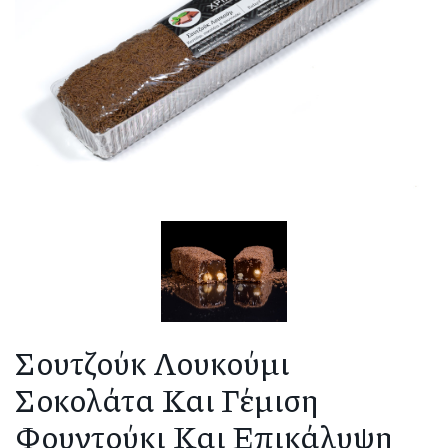
Σουτζούκ Λουκούμι
Σοκολάτα Και Γέμιση
Φουντούκι Και Επικάλυψη