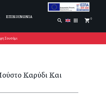
Α
ΕΠΙΚΟΙΝΩΝΙΑ
0
υψη Σουσάμι
Μούστο Καρύδι Και