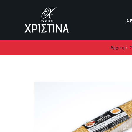
Α
Αρχικη