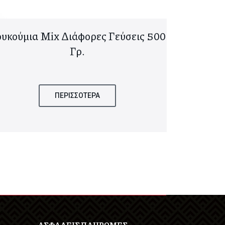
υκούμια Mix Διάφορες Γεύσεις 500
Χαλβάς Τ
Γρ.
Επικά
Αλουμιν
ΠΕΡΙΣΣΟΤΕΡΑ
ΑΣΦΑΛΕΙΣ ΠΛΗΡΩΜΕΣ