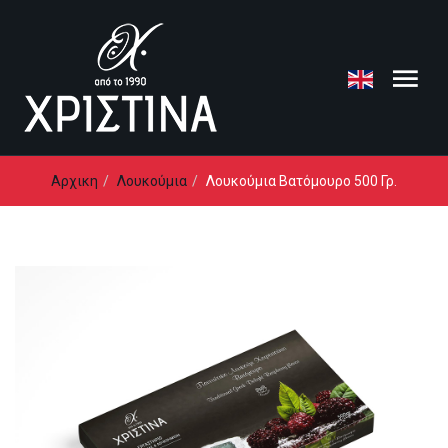
Loading...
Αρχικη
Λουκούμια
Λουκούμια Βατόμουρο 500 Γρ.